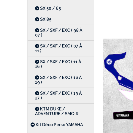
SX 50 / 65
SX 85
SX / SXF / EXC ( 98 À
07 )
SX / SXF / EXC ( 07 À
11 )
SX / SXF / EXC ( 11 À
16 )
SX / SXF / EXC ( 16 À
19 )
SX / SXF / EXC ( 19 À
27 )
KTM DUKE /
ADVENTURE / SMC-R
Kit Déco Perso YAMAHA