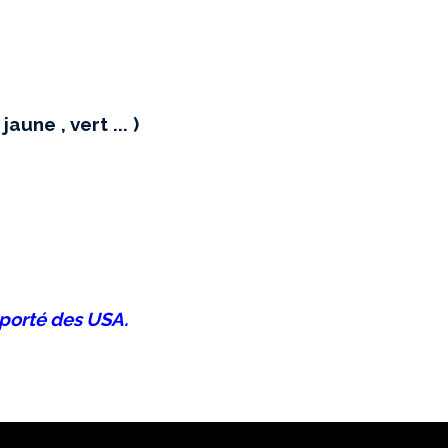
une , vert ... )
mporté des USA.