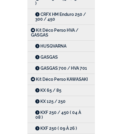
)
CRFX HM Enduro 250 /
300 / 450
Kit Déco Perso HVA /
GASGAS
HUSQVARNA
GASGAS
GASGAS 700 / HVA 701
Kit Déco Perso KAWASAKI
KX 65 / 85
KX 125 / 250
KXF 250 / 450 ( 04 À
08 )
KXF 250 ( 09 À 26 )