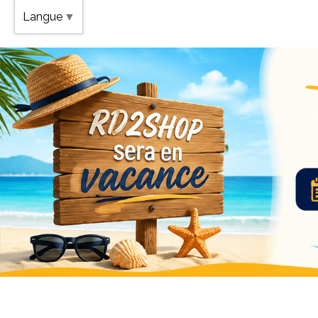
Band
Langue
▼
Vaca