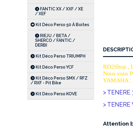
FANTIC XX / XXF / XE
/ XEF
Kit Déco Perso 50 À Boites
RIEJU / BETA /
SHERCO / FANTIC /
DERBI
DESCRIPTI
Kit Déco Perso TRIUMPH
RD2Shop , Le
Kit Déco Perso YCF
Nous vous Pr
Kit Déco Perso SMX / RFZ
YAMAHA :
/ RXF - Pit Bike
> TENERE 7
Kit Déco Perso KOVE
> TENERE W
Attention