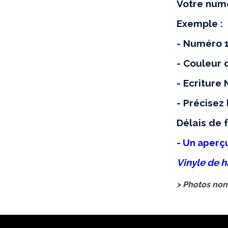
Votre numé
Exemple :
- Numéro 1
- Couleur d
- Ecriture
- Précisez
Délais de 
- Un aperç
Vinyle de h
> Photos non