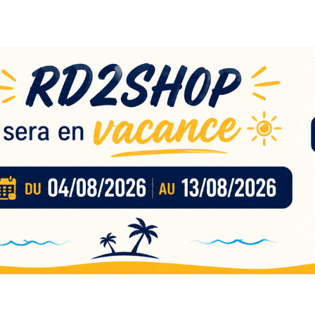
eau
nces