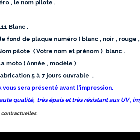
ro , le nom pilote .
11 Blanc .
e fond de plaque numéro ( blanc , noir , rouge , ja
 Nom pilote ( Votre nom et prénom ) blanc .
 la moto ( Année , modèle )
fabrication 5 à 7 jours ouvrable .
u vous sera présenté avant l'impression.
aute qualité, très épais et très résistant aux UV , i
 contractuelles.