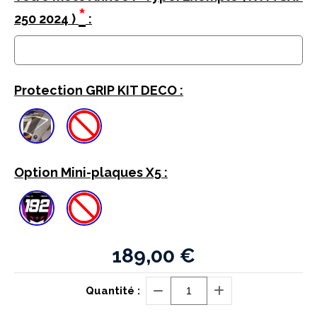
*
250 2024 )
:
Protection GRIP KIT DECO :
Option Mini-plaques X5 :
189,00
€
Quantité :