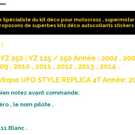
 Spécialiste du kit déco pour motocross , supermotard
roposons de superbes kits déco autocollants stickers 
:
YZ 250 : YZ 125 / 250 Année : 2002 , 2003
09 , 2010 , 2011 , 2012 , 2013 , 2014 .
stique UFO STYLE REPLICA 4T Année: 2
 bien notez avant commande:
ro , le nom pilote .
11 Blanc .