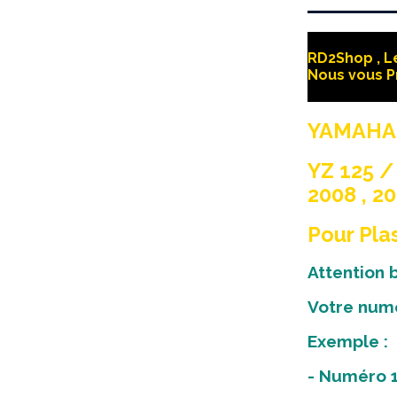
RD2Shop , Le
Nous vous P
YAMAHA 
YZ 125 / 
2008 , 20
Pour Pla
Attention
Votre numé
Exemple :
- Numéro 1