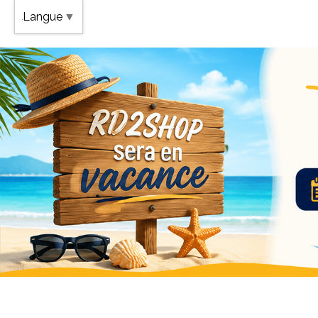
Band
Langue
▼
Vaca