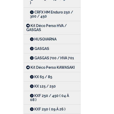
)
CRFX HM Enduro 250 /
300 / 450
Kit Déco Perso HVA /
GASGAS
HUSQVARNA
GASGAS
GASGAS 700 / HVA 701
Kit Déco Perso KAWASAKI
KX 65 / 85
KX 125 / 250
KXF 250 / 450 ( 04 À
08 )
KXF 250 ( 09 À 26 )