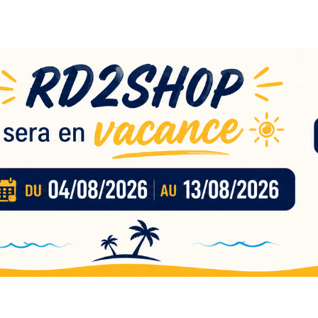
eau
nces