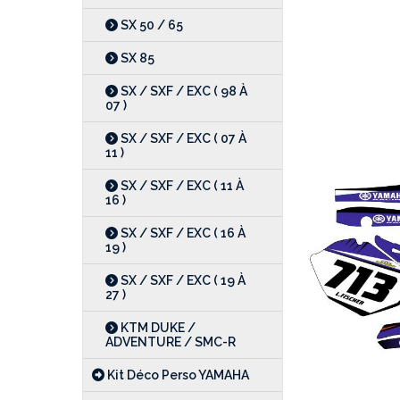
SX 50 / 65
SX 85
SX / SXF / EXC ( 98 À
07 )
SX / SXF / EXC ( 07 À
11 )
SX / SXF / EXC ( 11 À
16 )
SX / SXF / EXC ( 16 À
19 )
SX / SXF / EXC ( 19 À
27 )
KTM DUKE /
ADVENTURE / SMC-R
Kit Déco Perso YAMAHA