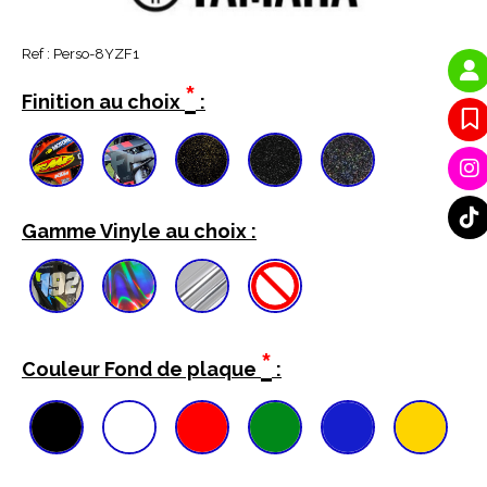
Ref :
Perso-8YZF1
*
Finition au choix
:
Gamme Vinyle au choix :
*
Couleur Fond de plaque
: