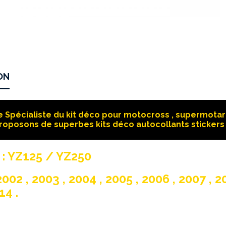
ON
 Spécialiste du kit déco pour motocross , supermotard
roposons de superbes kits déco autocollants stickers 
: YZ125 / YZ250
002 , 2003 , 2004 , 2005 , 2006 , 2007 , 20
14 .