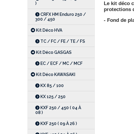
Le kit déco 
)
protections 
CRFX HM Enduro 250 /
300 / 450
- Fond de pl
Kit Déco HVA
TC / FC / FE / TE / FS
Kit Déco GASGAS
EC / ECF / MC / MCF
Kit Déco KAWASAKI
KX 85 / 100
KX 125 / 250
KXF 250 / 450 ( 04 À
08 )
KXF 250 ( 09 À 26 )