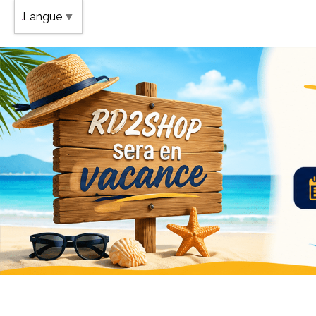
Band
Langue
▼
Vaca