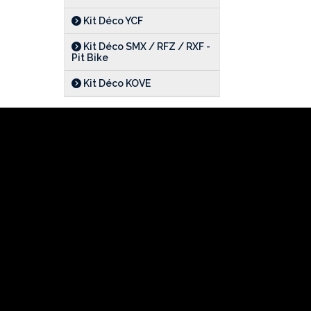
Kit Déco YCF
Kit Déco SMX / RFZ / RXF -
Pit Bike
Kit Déco KOVE