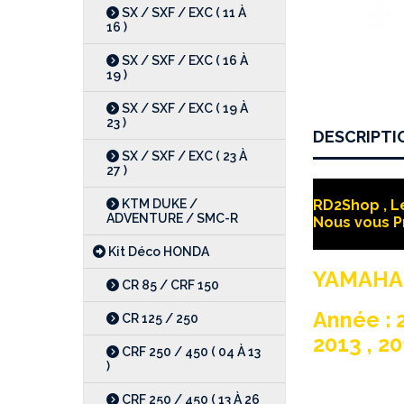
SX / SXF / EXC ( 11 À
16 )
SX / SXF / EXC ( 16 À
19 )
SX / SXF / EXC ( 19 À
23 )
DESCRIPTI
SX / SXF / EXC ( 23 À
27 )
KTM DUKE /
RD2Shop , Le
ADVENTURE / SMC-R
Nous vous P
Kit Déco HONDA
YAMAHA 
CR 85 / CRF 150
Année : 2
CR 125 / 250
2013 , 20
CRF 250 / 450 ( 04 À 13
)
CRF 250 / 450 ( 13 À 26