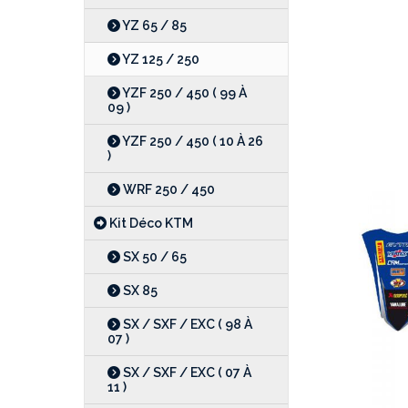
YZ 65 / 85
YZ 125 / 250
YZF 250 / 450 ( 99 À
09 )
YZF 250 / 450 ( 10 À 26
)
WRF 250 / 450
Kit Déco KTM
SX 50 / 65
SX 85
SX / SXF / EXC ( 98 À
07 )
SX / SXF / EXC ( 07 À
11 )