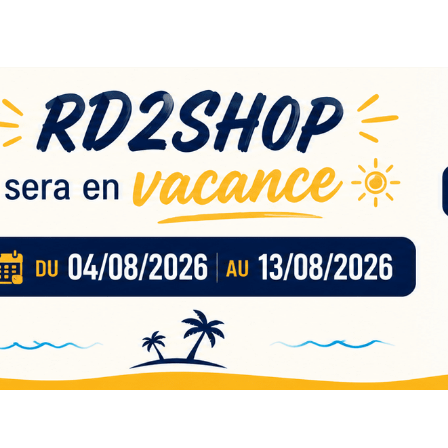
eau
nces