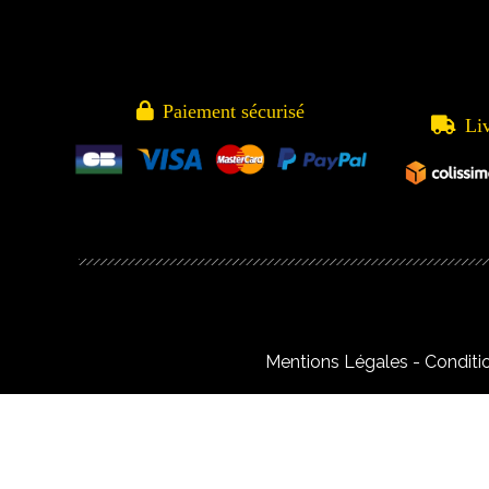

Paiement sécurisé

Li
Mentions Légales
Conditi