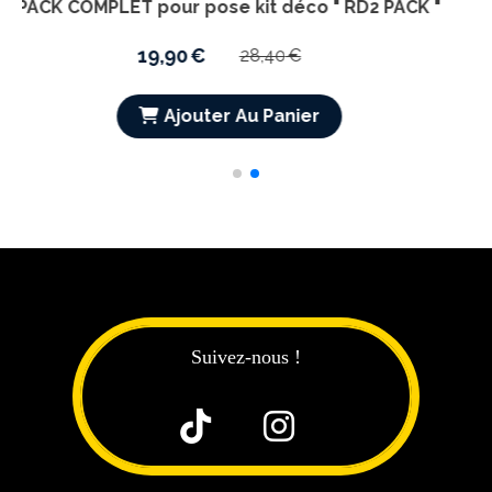
co
PACK COMPLET pour pose kit déco " R
19,90
€
28,40
€
r
Ajouter Au Panier
Suivez-nous !

