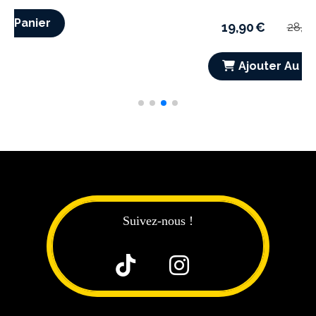
65,00
€
Ajouter Au Panier
Suivez-nous !

