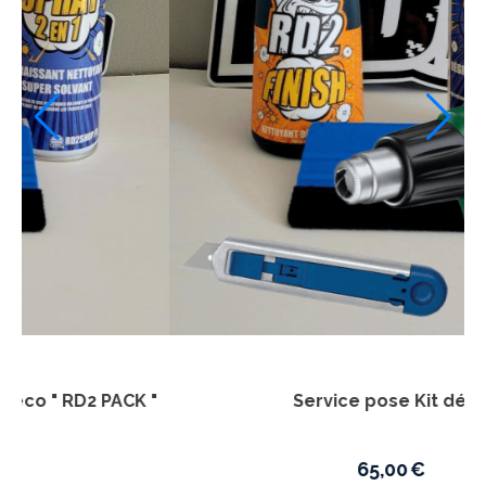
Couvercle boite à air YZF 250 2024 >2027
2023 > 2027
19,40
€
25,50
€
Ajouter Au Panier