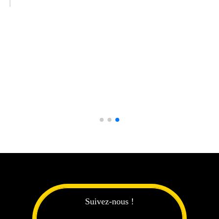
PACK COMPLET pour pose kit déco " RD2 PACK "
19,90
€
28,40
€
Ajouter Au Panier
Suivez-nous !