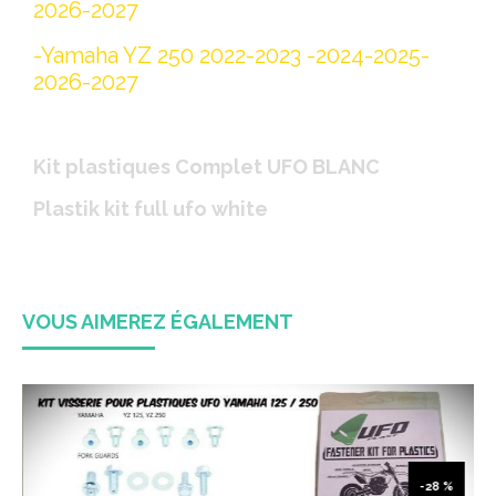
2026-2027
-Yamaha YZ 250 2022-2023 -2024-2025-
2026-2027
Kit plastiques Complet UFO BLANC
Plastik kit full ufo white
VOUS AIMEREZ ÉGALEMENT
%
-30 %