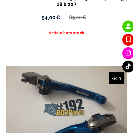
18 à 20 )
54,00
€
89,00
€
Article hors stock
-39 %