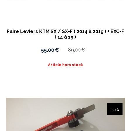
Paire Leviers KTM SX / SX-F ( 2014 à 2019 ) + EXC-F
( 14 à 19 )
55,00
€
89,00
€
Article hors stock
-39 %