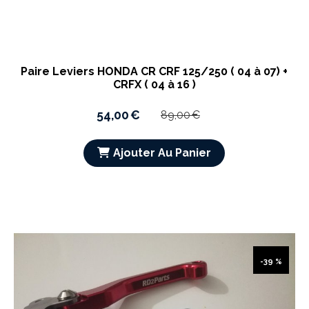
Paire Leviers HONDA CR CRF 125/250 ( 04 à 07) +
CRFX ( 04 à 16 )
54,00
€
89,00
€
Ajouter Au Panier
-39 %