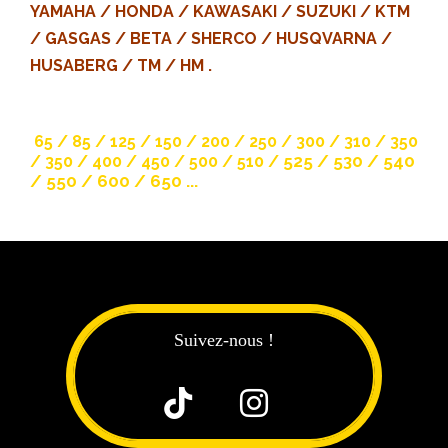
YAMAHA / HONDA / KAWASAKI / SUZUKI / KTM
/ GASGAS / BETA / SHERCO / HUSQVARNA /
HUSABERG / TM / HM .
65 / 85 / 125 / 150 / 200 / 250 / 300 / 310 / 350
525 / 530 / 540
/ 350 / 400 / 450 / 500 / 510 /
/ 550 / 600 / 650 ...
Suivez-nous !

