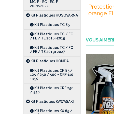
MC-F - EC - EC-F
Protectio
2021>2024
orange F
Kit Plastiques HUSQVARNA
Kit Plastiques TC 85
Kit Plastiques TC / FC
/ FE / TE 2016>2019
VOUS AIME
Kit Plastiques TC / FC
/ FE / TE 2019>2027
Kit Plastiques HONDA
Kit Plastiques CR 85 /
-28 %
125 / 250 / 500 + CRF 110
- 150
Kit Plastiques CRF 250
/ 450
Kit Plastiques KAWASAKI
Kit Plastiques KX 85 /