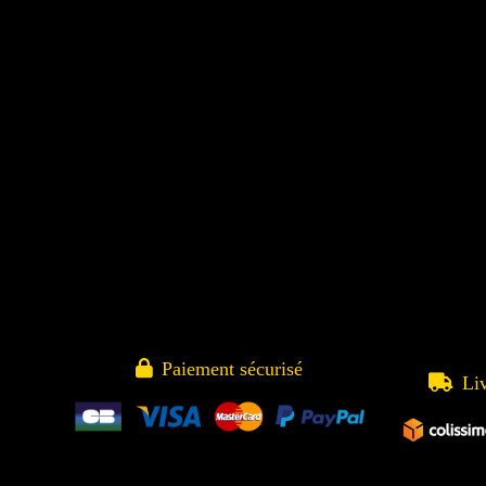

Paiement sécurisé

Li