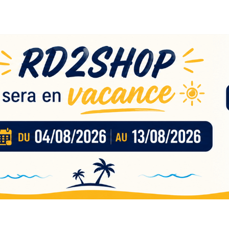
eau
nces