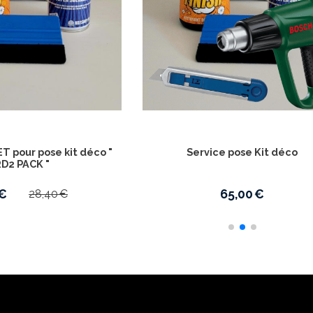
 COMPLET pour pose kit déco "
Service pose Ki
RD2 PACK "
19,90
€
65,00
€
28,40
€