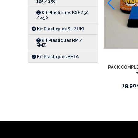
125 / 250
Kit visserie pour plastiques KTM SX /
Kit Plastiques KXF 250
SXF 2019 > 2027 / EXC 2020 > 2027
/ 450
28,90
€
40,00
€
Kit Plastiques SUZUKI
Kit Plastiques RM /
RMZ
Kit Plastiques BETA
PACK