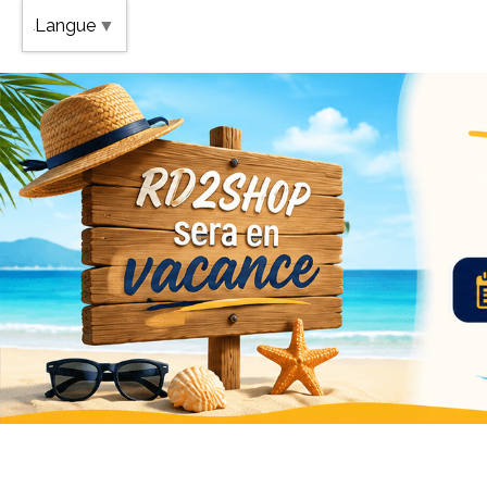
Band
Langue
▼
Vaca