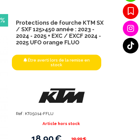
 %
Protections de fourche KTM SX
/ SXF 125>450 année : 2023 -
2024 - 2025 + EXC / EXCF 2024 -
2025 UFO orange FLUO
Être averti lors de la remise en
stock
Ref :
KT05014-FFLU
Article hors stock
18,90
€
30,00
€