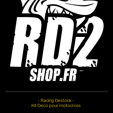
- Racing Destock -
Kit Déco pour motocross