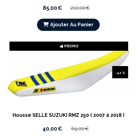
85,00
€
210,00
€
Ajouter Au Panier
PROMO
-42 %
Housse SELLE SUZUKI RMZ 250 ( 2007 à 2018 )
40,00
€
69,00
€