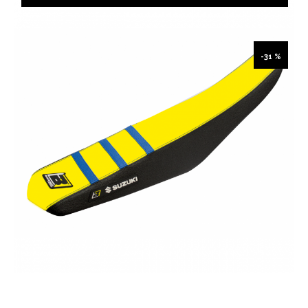
-31 %