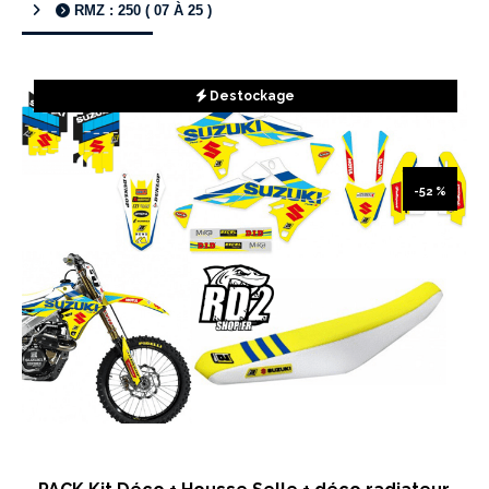
RMZ : 250 ( 07 À 25 )
Destockage
-52 %