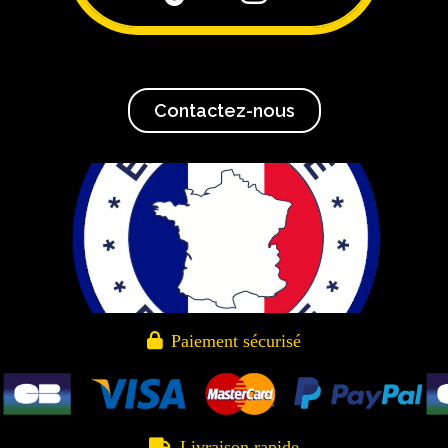
Contactez-nous

Paiement sécurisé

Livraison rapide