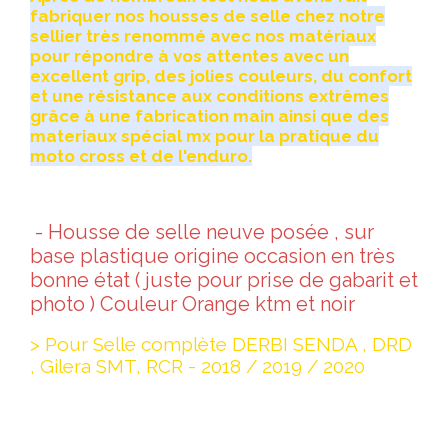
fabriquer nos housses de selle chez notre
sellier très renommé avec nos matériaux
pour répondre à vos attentes avec un
excellent grip, des jolies couleurs, du confort
et une résistance aux conditions extrêmes
grâce à une fabrication main ainsi que des
materiaux spécial mx pour la pratique du
moto cross et de l'enduro.
- Housse de selle neuve posée , sur
base plastique origine occasion en très
bonne état ( juste pour prise de gabarit et
photo ) Couleur Orange ktm et noir
> Pour Selle complète DERBI SENDA , DRD
, Gilera SMT, RCR - 2018 / 2019 / 2020