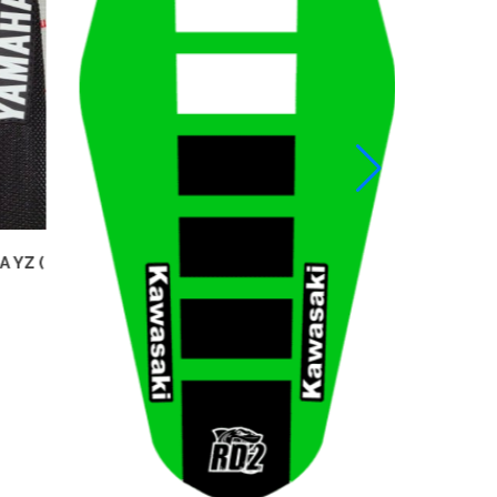
84,90
€