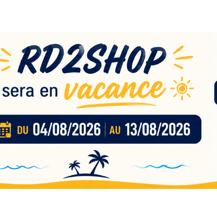
eau
nces