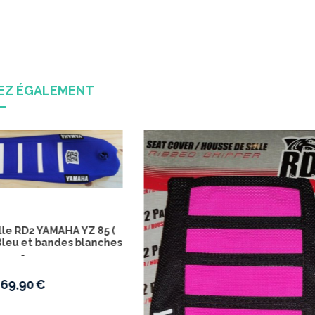
REZ ÉGALEMENT
Housse de selle RD2 YAMA
2022 - 2023 - 2024 -2025 - 
Bleu
vice pose housse de selle
69,90
€
24,90
€