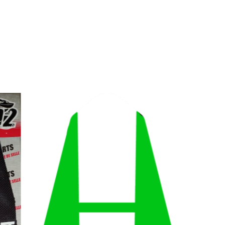
HA YZ 85 (
2026 - 2027 )
Housse de selle RD2 Bicolore YAMAHA
YZ 85 ( 2022 - 2023 - 2024 - 2025 - 2026
- 2027 ) -