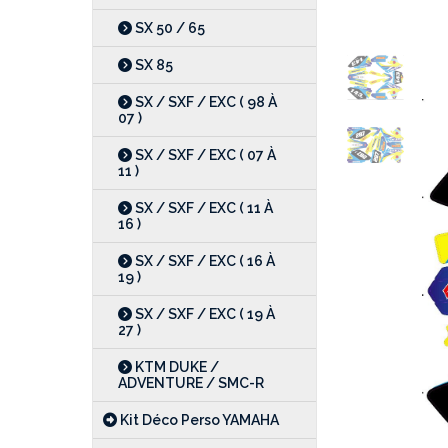
SX 50 / 65
SX 85
SX / SXF / EXC ( 98 À
07 )
SX / SXF / EXC ( 07 À
11 )
SX / SXF / EXC ( 11 À
16 )
SX / SXF / EXC ( 16 À
19 )
SX / SXF / EXC ( 19 À
27 )
KTM DUKE /
ADVENTURE / SMC-R
Kit Déco Perso YAMAHA