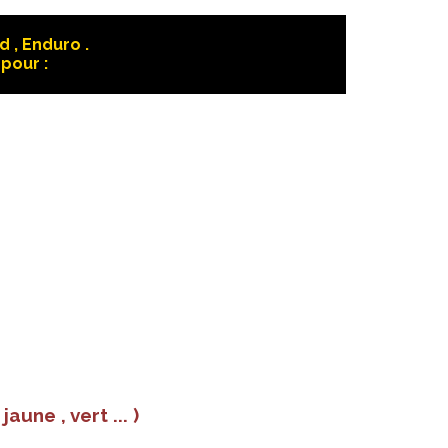
 , Enduro .
pour :
une , vert ... )