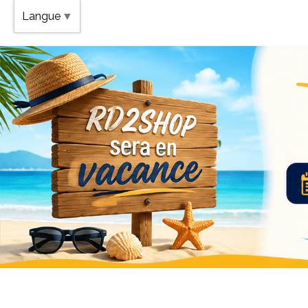
Band
Langue
▼
Vaca