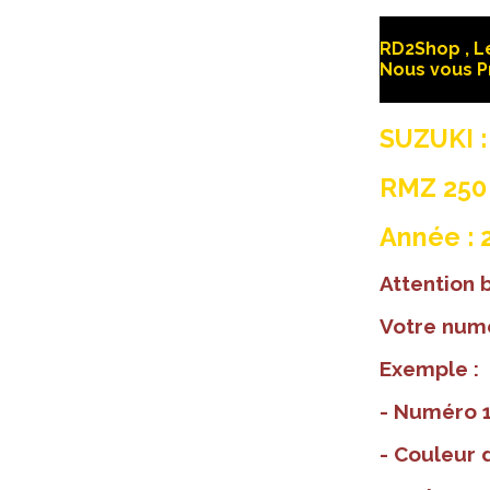
RD2Shop , Le
Nous vous P
SUZUKI :
RMZ 250
Année : 
Attention
Votre numé
Exemple :
- Numéro 1
- Couleur d