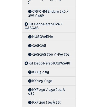
)
CRFX HM Enduro 250 /
300 / 450
Kit Déco Perso HVA /
GASGAS
HUSQVARNA
GASGAS
GASGAS 700 / HVA 701
Kit Déco Perso KAWASAKI
KX 65 / 85
KX 125 / 250
KXF 250 / 450 ( 04 À
08 )
KXF 250 ( 09 À 26 )