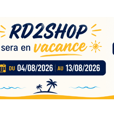
eau
nces