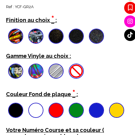
Ref :
YCF-GR2A
*
Finition au choix
:
Gamme Vinyle au choix :
*
Couleur Fond de plaque
:
Votre Numéro Course et sa couleur (