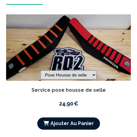
Service p
A