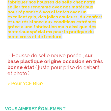
fabriquer nos housses de selle chez notre
sellier très renommé avec nos matériaux
pour répondre à vos attentes avec un
excellent grip, des jolies couleurs, du confort
et une résistance aux conditions extrêmes
grâce à une fabrication main ainsi que des
materiaux spécial mx pour la pratique du
moto cross et de l'enduro.
- Housse de selle neuve posée ,
sur
base plastique origine occasion en très
bonne état
( juste pour prise de gabarit
et photo )
> Pour YCF BIGY
VOUS AIMEREZ ÉGALEMENT